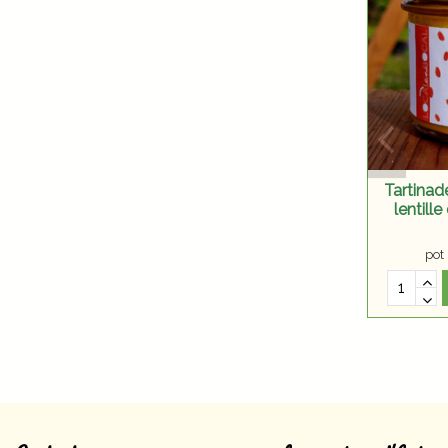
Tartinad
lentille
pot