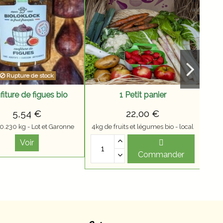
6 o
Rupture de stock
iture de figues bio
1 Petit panier
5,54 €
22,00 €
 0.230 kg - Lot et Garonne
4kg de fruits et légumes bio - local
Voir
Commander