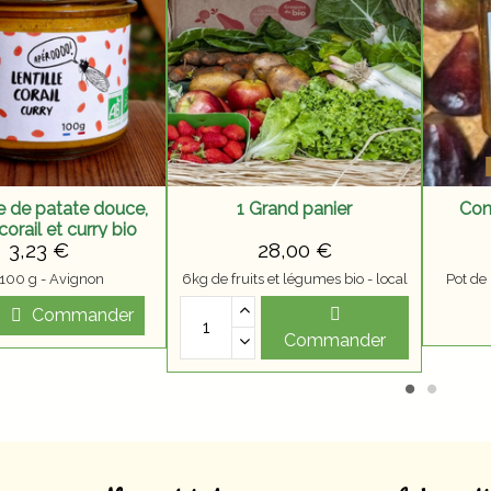
e de patate douce,
1 Grand panier
Conf
 corail et curry bio
3,23 €
28,00 €
 100 g - Avignon
6kg de fruits et légumes bio - local
Pot de
Commander
Commander