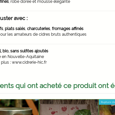
fines
, robe dorée et mousse élégante
uster avec :
fs
,
plats salés
,
charcuteries
,
fromages affinés
pour les amateurs de cidres bruts authentiques
, bio, sans sulfites ajoutés
é en Nouvelle-Aquitaine
 plus :
www.cidrerie-hic.fr
ients qui ont acheté ce produit ont 
Rupture de