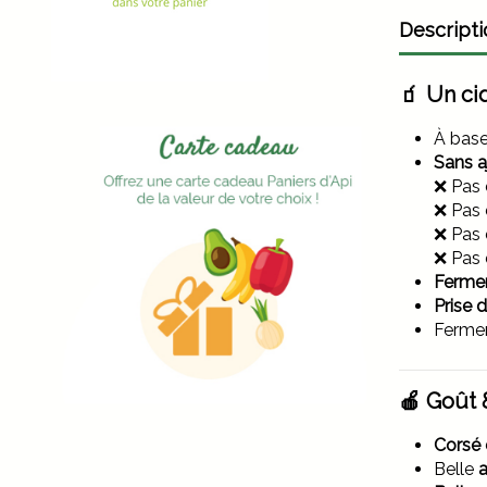
Descripti
🧃
Un cid
À bas
Sans a
❌ Pas 
❌ Pas 
❌ Pas 
❌ Pas 
Fermen
Prise 
Ferme
🍎
Goût &
Corsé 
Belle