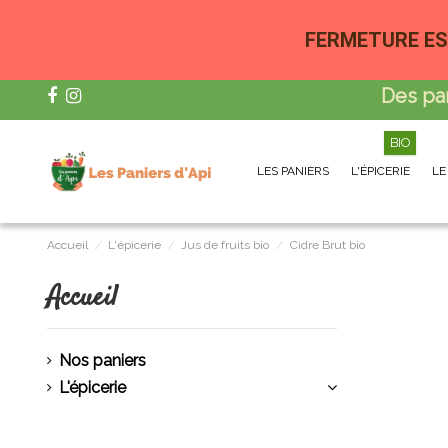
FERMETURE ES
Des pa
BIO
LES PANIERS
L'ÉPICERIE
LE
Accueil
L'épicerie
Jus de fruits bio
Cidre Brut bio
Accueil
Nos paniers
L'épicerie