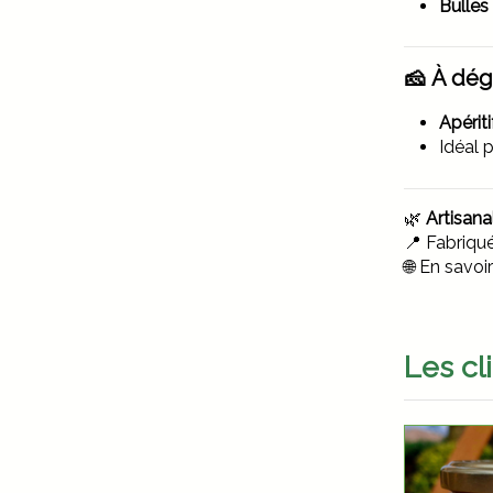
Bulles 
🧀
À dég
Apériti
Idéal 
🌿
Artisanal
📍 Fabriqu
🌐 En savoir
Les cl