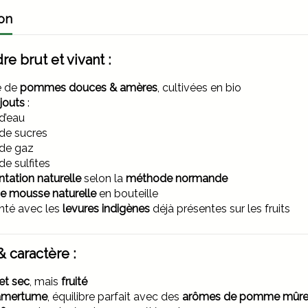
on
re brut et vivant :
e de
pommes douces & amères
, cultivées en bio
jouts
:
d’eau
de sucres
de gaz
de sulfites
tation naturelle
selon la
méthode normande
de mousse naturelle
en bouteille
nté avec les
levures indigènes
déjà présentes sur les fruits
 caractère :
et sec
, mais
fruité
amertume
, équilibre parfait avec des
arômes de pomme mûr