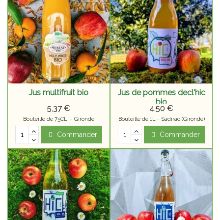
Jus multifruit bio
Jus de pommes decl'hic
bio
5,37 €
4,50 €
Bouteille de 75CL - Gironde
Bouteille de 1L - Sadirac (Gironde)
Commander
Commander